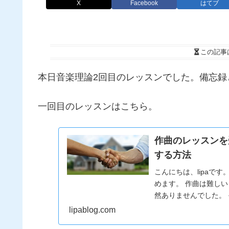
X
Facebook
はてブ
この記事
本日音楽理論2回目のレッスンでした。備忘録
一回目のレッスンはこちら。
作曲のレッスンを受
する方法
こんにちは、lipaで
めます。 作曲は難し
然ありませんでした。
のです。非常...
lipablog.com