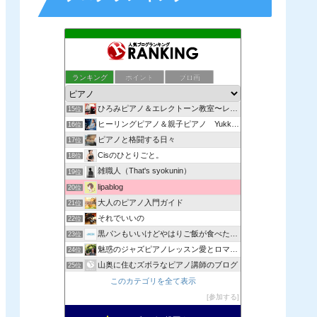
ピアノ調律日記
ランキング
ポイント
ブロ画
13位
俺のピアノ
14位
ひろみピアノ＆エレクトーン教室〜レッスンdiary
15位
ヒーリングピアノ＆親子ピアノ Yukkyの音繋ぎ
16位
ピアノと格闘する日々
17位
Cisのひとりごと。
18位
雑職人（That's syokunin）
19位
lipablog
20位
大人のピアノ入門ガイド
21位
それでいいの
22位
黒パンもいいけどやはりご飯が食べたい〜音楽と本とうさぎの日記
23位
魅惑のジャズピアノレッスン愛とロマンとセッションの日々
24位
山奥に住むズボラなピアノ講師のブログ
25位
癒しの風のピアニスト
このカテゴリを全て表示
26位
Kyojiの音楽ひとりごと
参加する
27位