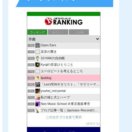
SNSに書くには長すぎる
ランキング
ポイント
ブロ画
11位
TOEIC900点を達成したオレの宅録゛
12位
Open Ears
13位
哀音の響き
14位
10-HAKの自由帳
15位
Kyojiの音楽ひとりごと
16位
ユーロビートを考えるところ
17位
lipablog
18位
「LesVIEWギタリスト」「サラリーマン」しのびんのブログ
19位
youhei_red portal
20位
私の城と犬とハープ
21位
Neo Music School ＠東京都多摩市
22位
ブログ記事一覧｜Jjackass-Recordのブログ
23位
不器用ド貧乏日記
このカテゴリを全て表示
24位
34thkyabetsu’s blog
参加する
25位